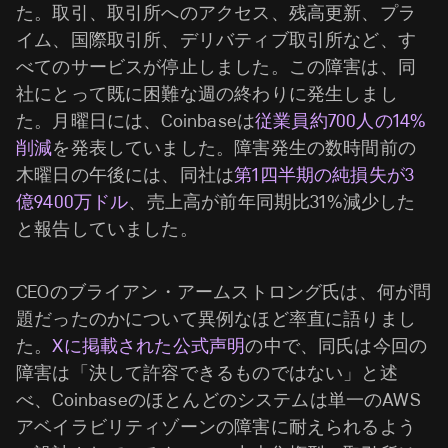
た。取引、取引所へのアクセス、残高更新、プラ
イム、国際取引所、デリバティブ取引所など、す
べてのサービスが停止しました。この障害は、同
社にとって既に困難な週の終わりに発生しまし
た。月曜日には、Coinbaseは
従業員約700人の14%
削減
を発表していました。障害発生の数時間前の
木曜日の午後には、同社は
第1四半期の純損失が3
億9400万ドル
、売上高が前年同期比31%減少した
と報告していました。
CEOのブライアン・アームストロング氏は、何が問
題だったのかについて異例なほど率直に語りまし
た。
Xに掲載された公式声明
の中で、同氏は今回の
障害は「決して許容できるものではない」と述
べ、Coinbaseのほとんどのシステムは単一のAWS
アベイラビリティゾーンの障害に耐えられるよう