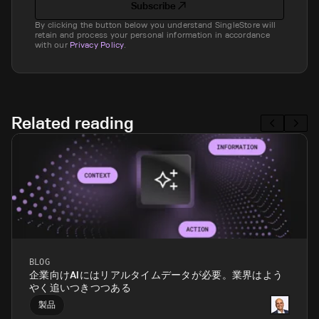
Subscribe
By clicking the button below you understand SingleStore will
retain and process your personal information in accordance
with our
Privacy Policy
.
Related reading
BLOG
企業向けAIにはリアルタイムデータが必要。業界はよう
やく追いつきつつある
製品