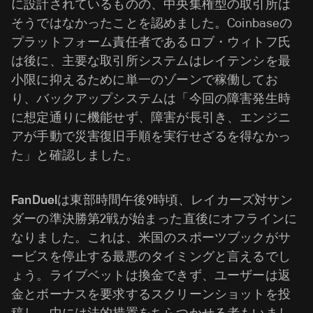
に設計されているものの、中央集権型の取引所は
そうではなかったことを認めました。Coinbaseの
プラットフォーム責任者であるロブ・ウィトフ氏
は後に、主要な取引所システムはレイテンシを最
小限に抑えるために単一のゾーンで稼働してお
り、バックアップシステムは「今回の障害発生時
に想定通りに機能せず、障害が長引き、エンジニ
アが手動で災害復旧手順を実行せざるを得なかっ
た」と確認しました。
FanDuel
は東部時間午後9時頃、レイカーズ対サン
ダーの準決勝第2戦が始まった直後にオフラインに
なりました。これは、米国のスポーツブックがサ
ービスを停止する最悪のタイミングと言えるでし
ょう。ライブベットは換金できず、ユーザーは返
金とボーナスを要求するスクリーンショットを投