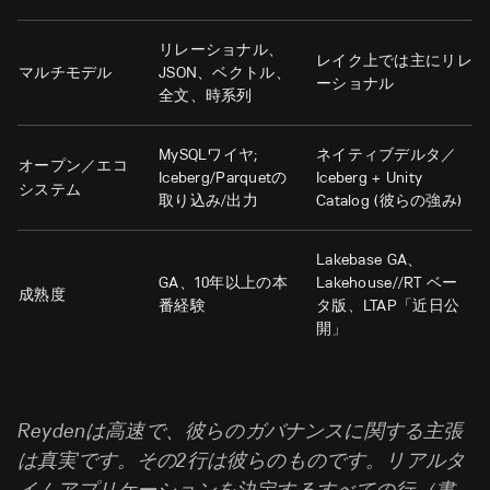
リレーショナル、
レイク上では主にリレ
マルチモデル
JSON、ベクトル、
ーショナル
全文、時系列
MySQLワイヤ;
ネイティブデルタ／
オープン／エコ
Iceberg/Parquetの
Iceberg + Unity
システム
取り込み/出力
Catalog (
彼らの強み
)
Lakebase GA、
GA、10年以上の本
Lakehouse//RT ベー
成熟度
番経験
タ版、LTAP「近日公
開」
Reydenは高速で、彼らのガバナンスに関する主張
は真実です。その2行は彼らのものです。リアルタ