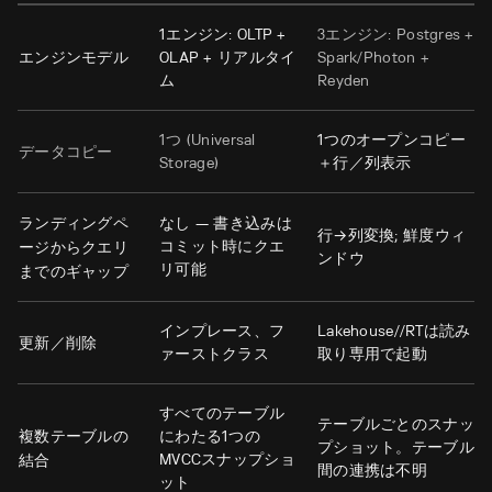
1エンジン: OLTP +
3エンジン: Postgres +
エンジンモデル
OLAP +
リアルタイ
Spark/Photon +
ム
Reyden
1つ (Universal
1つのオープンコピー
データコピー
Storage)
＋行／列表示
ランディングペ
なし — 書き込みは
行→列変換; 鮮度ウィ
コミット時にクエ
ージからクエリ
ンドウ
リ可能
までのギャップ
インプレース
、フ
Lakehouse//RTは読み
更新／削除
ァーストクラス
取り専用で起動
すべてのテーブル
テーブルごとのスナッ
複数テーブルの
にわたる1つの
プショット。テーブル
MVCCスナップショ
結合
間の連携は不明
ット