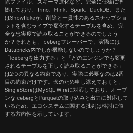
除ファイル、スキーマ進化など、完全に仕様に準
拠しており、Trino、Flink、Spark、DuckDB、また
はSnowflakeが、削除と一貫性のあるスナップショ
ットを含むライブで変化するテーブルを含め、完
全な忠実度で読み取ることができるのでしょう
か？それとも、Icebergフレーバーで、実際には
Databricks内でしか機能しないのでしょうか？
「Icebergを出力する」と「どのエンジンでも変更
されるテーブルを正しく読み取ることができる」
は2つの異なる約束であり、実際に必要なのは2番
目の約束だけです。念のため申し添えておくと、
SingleStoreはMySQL Wireに対応しており、オープ
ンなIcebergとParquetの取り込みと出力に対応して
いるため、エコシステムに関する批判は検討に値
する方向性を示しています。