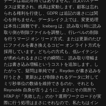
データは追記専用ではありません。注文のステー
タスは変更され、残高は変動します。顧客は忘れ
られる権利を行使し、GDPR は追記の速さには関
心を持ちません。データレイク上では、変更処理
は本当に困難です。Iceberg は、読み取り時に読み
取り側が削除ファイルを調整し、行レベルの削除
を行うマージ オン リード方式、または更新のたび
にファイルを書き換えるコピー オン ライト方式を
採用しています。どちらの方式も、低レイテンシ
が求められるまさにその瞬間に、読み取り増幅ま
たは書き込み増幅というコストを追加します。し
たがって、疑問は単純です。Reyden が書き込みを
行うとき、更新および削除されるデータに対して
ミリ秒単位の数値を維持できるのか、それとも
Reynolds 自身が言うように、まさにその箇所で
HTAP が「失敗した」のか？運用ワークロードが実
際に行う処理はまさにそれなので、私たちはイン