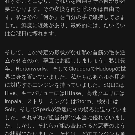
在することになり、それらを同期させる何かが必
要になります。その変換を何と呼ぶか
は自由で
す。私はその「何か」を自分の手で維持してきま
した。鮮度に遅延があり、最終的には、たいてい
は金曜日に壊れます。
そして、この特定の形状がなぜ私の首筋の毛を逆
立たせるのか、率直にお話ししましょう。私は長
年、Hortonworks、そしてClouderaでHadoopの世
界に身を置いていました。私たちはあらゆる用途
に対応するエンジンを持っていました。SQLには
Hive、キーバリューにはHBase、高速クエリには
Impala、ストリーミングにはStorm、検索には
Solr、そしてSparkが急速にその後ろに迫っていま
した。それぞれが担当分野で本当に優れていまし
た。しかし、それらが組み合わさると悪夢のよう
な状態になりました。それは、どのエンジンも単