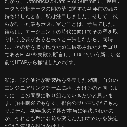
だから、DatabricksがData + AI Summitで、運用デ
ータと分析データの間の壁に関する40年前の話を
持ち出したとき、私は注目しました。そして、彼
らが語った最も示唆に富むことは、矛盾でした。
彼らは、エージェントの時代に向けてその壁を取
り払う必要があると長々と主張しながら、同時
に、その壁を取り払うために構築されたカテゴリ
であるHTAPを失敗と断言し、LTAPという新しい名
前でHTAPから撤退したのです。
私は、競合他社が新製品を発売した翌朝、自分の
エンジニアリングチームに話しかけるのと同じよ
うに、この問題に取り組んでいきたいと思いま
す。拍手喝采でもなく、都合の良い言い訳でもあ
りません。40年来の問題が本当に解決されたの
か、それとも単に名前を変えただけなのかを決定
づける質問を投げかけます。