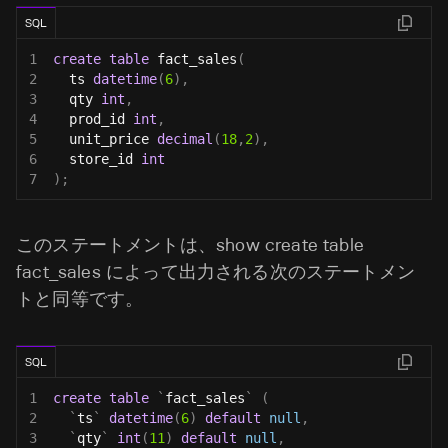
SQL
1
create
table
 fact_sales
(
2
  ts 
datetime
(
6
)
,
3
  qty 
int
,
4
  prod_id 
int
,
5
  unit_price 
decimal
(
18
,
2
)
,
6
  store_id 
int
7
)
;
このステートメントは、show create table
fact_sales によって出力される次のステートメン
トと同等です。
SQL
1
create
table
`
fact_sales
`
(
2
`
ts
`
datetime
(
6
)
default
null
,
3
`
qty
`
int
(
11
)
default
null
,