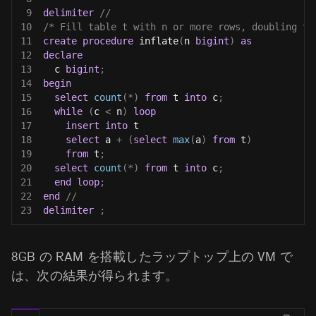
9
delimiter
//
10
/* Fill table t with n or more rows, doubling th
11
create
procedure
 inflate
(
n 
bigint
)
as
12
declare
13
  c 
bigint
;
14
begin
15
select
count
(
*
)
from
 t 
into
 c
;
16
while
(
c 
<
 n
)
loop
17
insert
into
 t 
18
select
 a 
+
(
select
max
(
a
)
from
 t
)
19
from
 t
;
20
select
count
(
*
)
from
 t 
into
 c
;
21
end
loop
;
22
end
//
23
delimiter
;
8GB の RAM を搭載したラップトップ上の VM で
は、次の結果が得られます。