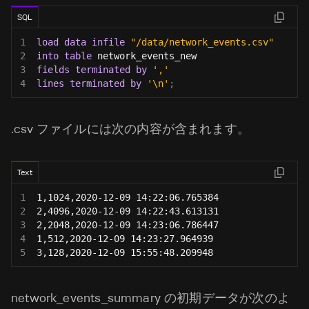
SQL
1
load
data
infile
"/data/network_events.csv"
2
into
table
 network_events_new
3
fields
terminated
by
','
4
lines
terminated
by
'\n'
;
.csv ファイルには次の内容が含まれます。
Text
1
1,1024,2020-12-09 14:22:06.765384
2
2,4096,2020-12-09 14:22:43.613131
3
2,2048,2020-12-09 14:23:06.786447
4
1,512,2020-12-09 14:23:27.964939
5
3,128,2020-12-09 15:55:48.209948
network_events_summary の初期データが次のよ