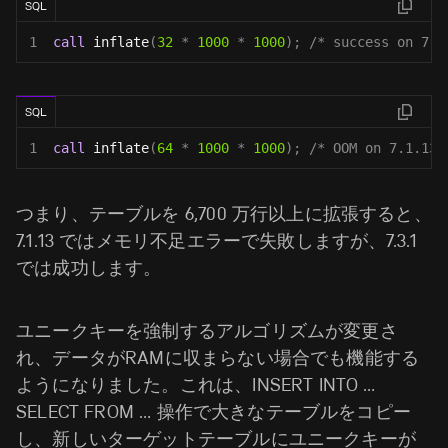
SQL
1
call
 inflate
(
32
*
1000
*
1000
)
;
/* success on 7.1
SQL
1
call
 inflate
(
64
*
1000
*
1000
)
;
/* OOM on 7.1.13,
つまり、テーブルを 6,700 万行以上に拡張すると、
7.1.13 ではメモリ不足エラーで失敗しますが、7.3.1
では成功します。
ユニークキーを強制するアルゴリズムが変更さ
れ、データがRAMに収まらない場合でも機能する
ようになりました。これは、INSERT INTO …
SELECT FROM … 操作で大きなテーブルをコピー
し、新しいターゲットテーブルにユニークキーが