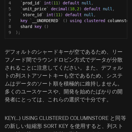
4
`
prod_id
`
int
(
11
)
default
null
,
5
`
unit_price
`
decimal
(
18
,
2
)
default
null
,
6
`
store_id
`
int
(
11
)
default
null
,
7
key
`
__UNORDERED
`
(
)
using
clustered
 columnstor
8
  shard 
key
(
)
9
)
;
デフォルトのシャードキーが空であるため、リー
フノード間でラウンドロビン方式でデータが分散
されることに注意してください。また、デフォル
トの列ストアソートキーも空であるため、システ
ムはデータのソート順を積極的に維持しません。
多くのユースケースや、開発を始めたばかりの開
発者にとっては、これらの選択で十分です。
KEY(…) USING CLUSTERED COLUMNSTORE と同等
の新しい短縮形 SORT KEY を使用すると、列スト