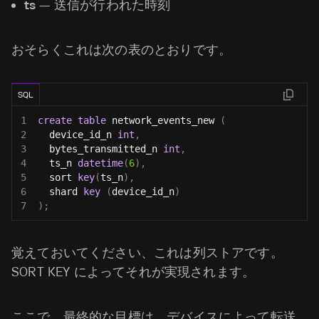
ts
— 送信が行われた時刻
おそらくこれは次の表のとおりです。
SQL
1
create
table
 network_events_new 
(
2
  device_id_n 
int
,
3
  bytes_transmitted_n 
int
,
4
  ts_n 
datetime
(
6
)
,
5
  sort 
key
(
ts_n
)
,
6
  shard 
key
(
device_id_n
)
7
)
;
覚えておいてください、これは列ストアです。
SORT KEY によってそれが実現されます。
ここで、最終的な目標は、デバイスによって転送