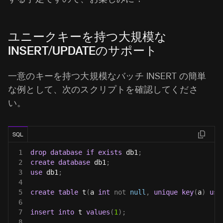
ユニークキーを持つ大規模な
INSERT/UPDATEのサポート
一意のキーを持つ大規模なバッチ INSERT の簡単
な例として、次のスクリプトを確認してくださ
い。
SQL
1
drop
database
if
exists
 db1
;
2
create
database
 db1
;
3
use
 db1
;
4
5
create
table
 t
(
a 
int
not
null
,
unique
key
(
a
)
usi
6
7
insert
into
 t 
values
(
1
)
;
8